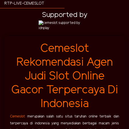
RTP-LIVE-CEMESLOT
Supported by
Cemeslot
Rekomendasi Agen
Judi Slot Online
Gacor Terpercaya Di
Indonesia
Cemeslot
merupakan salah satu situs taruhan online terbaik dan
terpercaya di indonesia yang menyediakan berbagai macam jenis