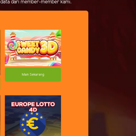
an data dari member-member kami.
Main Sekarang