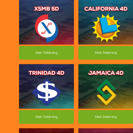
Main Sekarang
Main Sekarang
Main Sekarang
Main Sekarang