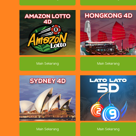
Main Sekarang
Main Sekarang
Main Sekarang
Main Sekarang