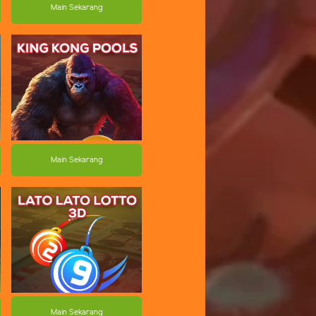
Main Sekarang
Main Sekarang
Main Sekarang