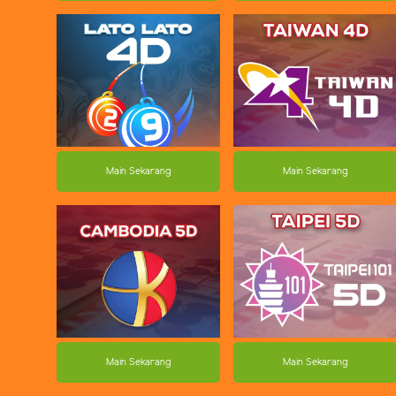
Main Sekarang
Main Sekarang
Main Sekarang
Main Sekarang