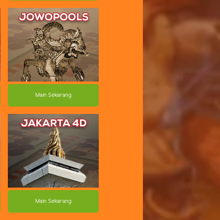
Main Sekarang
Main Sekarang