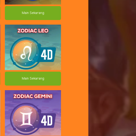
Main Sekarang
Main Sekarang