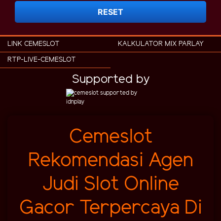
RESET
LINK CEMESLOT
KALKULATOR MIX PARLAY
RTP-LIVE-CEMESLOT
Supported by
Cemeslot
Rekomendasi Agen
Judi Slot Online
Gacor Terpercaya Di