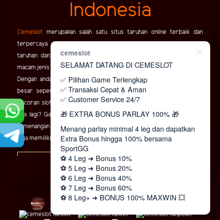
Indonesia
Cemeslot
merupakan salah satu situs taruhan online terbaik dan
terpercaya di indonesia yang menyediakan berbagai macam jenis
cemeslot
taruhan dan dapat hanya dengan 1 id anda sudah dapat berbagai
SELAMAT DATANG DI CEMESLOT
macam jenis taruhan yang ada di Cemeslot.
✅ Pilihan Game Terlengkap
Dengan anda bermain di Cemeslot akan mendapat keuntungan yang
✅ Transaksi Cepat & Aman
besar seperti persentase RTP Slot yang tinggi, pola gacor dan
✅ Customer Service 24/7
bocoran slot gacor hari ini yang akan update setiap harinya! Tunggu
🎁 EXTRA BONUS PARLAY 100% 🎁
apa lagi? Gabung sekarang bersama Cemeslot dan rasakan sensasi
kemenangan yang hanya anda bisa dapatkan di Cemeslot yang mana
Menang parlay minimal 4 leg dan dapatkan
Extra Bonus hingga 100% bersama
juga memiliki tampilan dan fitur yang sudah mutakhir!
SportGG
⚽️ 4 Leg ➜ Bonus 10%
Read More...
⚽️ 5 Leg ➜ Bonus 20%
⚽️ 6 Leg ➜ Bonus 40%
⚽️ 7 Leg ➜ Bonus 60%
⚽️ 8 Leg+ ➜ BONUS 100% MAXWIN 💥
Exclusive Partners
✅ Min bet Rp70K